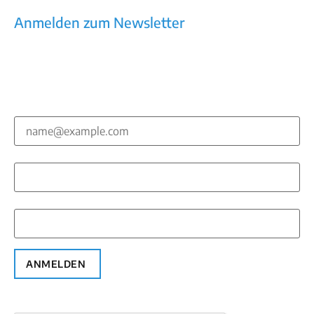
Datenschutz
Anmelden zum Newsletter
Kommunikation, die wirkt – Newsletter mit
Praxiswissen, Trends, Tools
E-Mail*
Vorname*
Nachname*
ANMELDEN