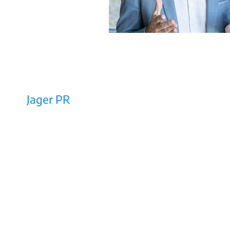
Jager PR
Rechtes Salzachufer 42/Top 10a
5101 Bergheim bei Salzburg
E-Mail: office@jager-pr.at
Tel / Fax: +43 (0)662/453160
Impressum
AGB
Datenschutz