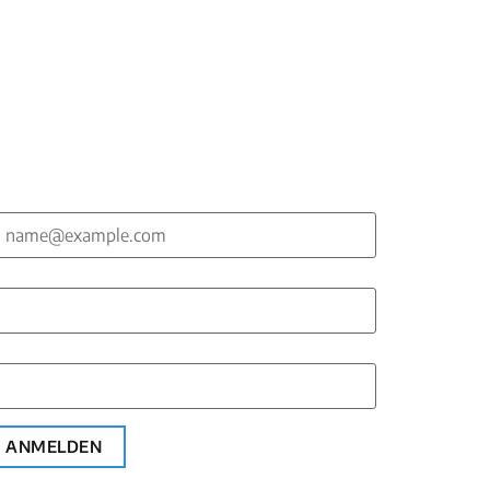
-Mail*
orname*
achname*
ANMELDEN