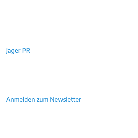
Jager PR
Rechtes Salzachufer 42/Top 10a
5101 Bergheim bei Salzburg
E-Mail: office@jager-pr.at
Tel / Fax: +43 (0)662/453160
Impressum
AGB
Datenschutz
Anmelden zum Newsletter
Kommunikation, die wirkt – Newsletter mit
Praxiswissen, Trends, Tools
E-Mail*