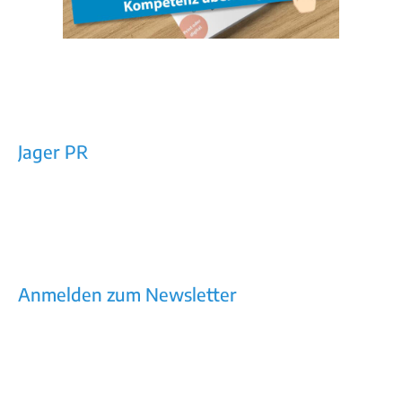
Jager PR
Rechtes Salzachufer 42/Top 10a
5101 Bergheim bei Salzburg
E-Mail: office@jager-pr.at
Tel / Fax: +43 (0)662/453160
Impressum
AGB
Datenschutz
Anmelden zum Newsletter
Kommunikation, die wirkt – Newsletter mit
Praxiswissen, Trends, Tools