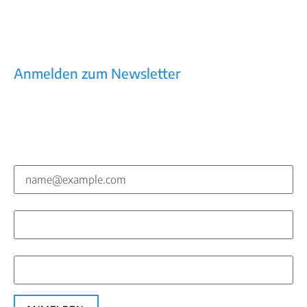
E-Mail: office@jager-pr.at
Tel / Fax: +43 (0)662/453160
Impressum
AGB
Datenschutz
Anmelden zum Newsletter
Kommunikation, die wirkt – Newsletter mit
Praxiswissen, Trends, Tools
E-Mail*
Vorname*
Nachname*