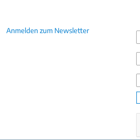
E
Anmelden zum Newsletter
Kommunikation, die wirkt – Newsletter
mit Praxiswissen, Trends, Tools
V
N