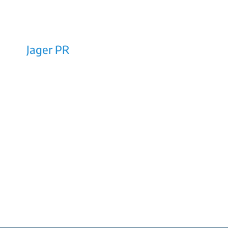
Jager PR
Rechtes Salzachufer 42/Top 10a
5101 Bergheim bei Salzburg
E-Mail: office@jager-pr.at
Tel / Fax: +43 (0)662/453160
Impressum
AGB
Datenschutz