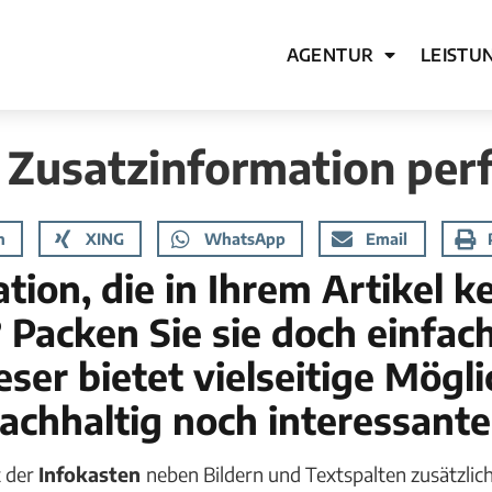
AGENTUR
LEISTU
 Zusatzinformation perf
n
XING
WhatsApp
Email
tion, die in Ihrem Artikel k
Packen Sie sie doch einfach
eser bietet vielseitige Mögl
nachhaltig noch interessante
t der
Infokasten
neben Bildern und Textspalten zusätzlic