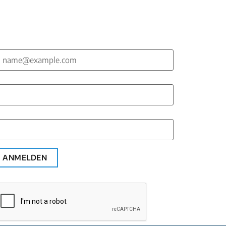
-Mail*
orname*
achname*
ANMELDEN