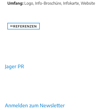
Umfang:
Logo, Info-Broschüre, Infokarte, Website
REFERENZEN
Jager PR
Rechtes Salzachufer 42/Top 10a
5101 Bergheim bei Salzburg
E-Mail: office@jager-pr.at
Tel / Fax: +43 (0)662/453160
Impressum
AGB
Datenschutz
Anmelden zum Newsletter