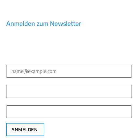
Impressum
AGB
Datenschutz
Anmelden zum Newsletter
Kommunikation, die wirkt – Newsletter mit
Praxiswissen, Trends, Tools
E-Mail*
Vorname*
Nachname*
ANMELDEN