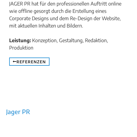
JAGER PR hat für den professionellen Auftritt online
wie offline gesorgt durch die Erstellung eines
Corporate Designs und dem Re-Design der Website,
mit aktuellen Inhalten und Bildern.
Leistung:
Konzeption, Gestaltung, Redaktion,
Produktion
REFERENZEN
Jager PR
Rechtes Salzachufer 42/Top 10a
5101 Bergheim bei Salzburg
E-Mail: office@jager-pr.at
Tel / Fax: +43 (0)662/453160