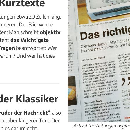
 Kurztexte
itungen etwa 20 Zeilen lang.
ormieren. Der Blickwinkel
ßen: Man schreibt
objektiv
steht
das Wichtigste
ragen
beantwortet: Wer
warum? Und wer hat dies
der Klassiker
ruder der Nachricht
“, also
ter, aber längerer Text. Der
Artikel für Zeitungen begin
n es darum geht,