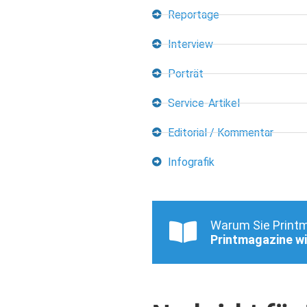
Reportage
Interview
Porträt
Service-Artikel
Editorial / Kommentar
Infografik
Warum Sie Printma
Printmagazine wi