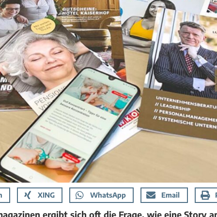
n
XING
WhatsApp
Email
azinen ergibt sich oft die Frage, wie eine Story a