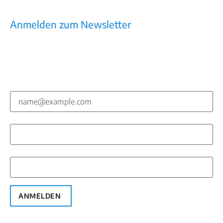
AGB
Datenschutz
Anmelden zum Newsletter
Kommunikation, die wirkt – Newsletter mit
Praxiswissen, Trends, Tools
E-Mail*
Vorname*
Nachname*
ANMELDEN