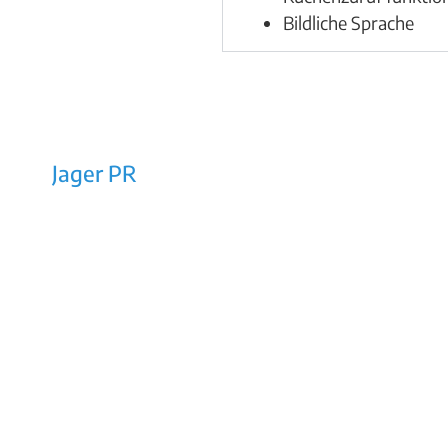
Bildliche Sprache
Jager PR
Rechtes Salzachufer 42/Top 10a
5101 Bergheim bei Salzburg
E-Mail: office@jager-pr.at
Tel / Fax: +43 (0)662/453160
Impressum
AGB
Datenschutz