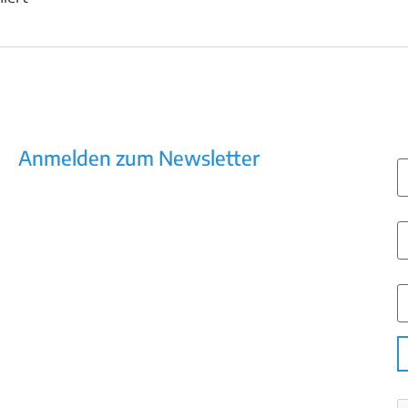
E
Anmelden zum Newsletter
Kommunikation, die wirkt – Newsletter
mit Praxiswissen, Trends, Tools
V
N