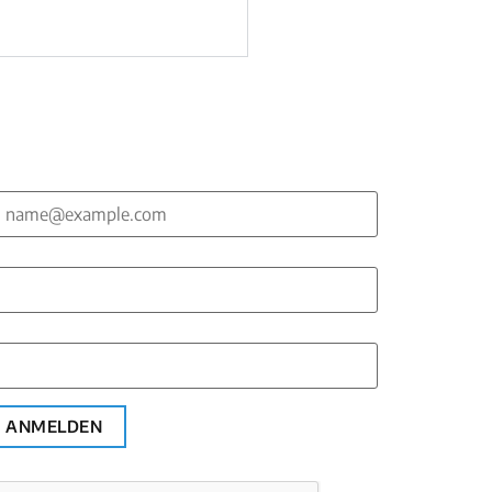
-Mail*
orname*
achname*
ANMELDEN