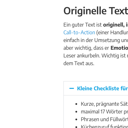
Originelle Tex
Ein guter Text ist
originell,
Call-to-Action
(einer Handlun
einfach in der Umsetzung und 
aber wichtig, dass er
Emoti
Leser ankurbeln. Wichtig ist 
dem Text aus.
Kleine Checkliste fü
Kurze, prägnante Sät
maximal 17 Wörter p
Phrasen und Füllwört
Küchenzuruf funktion