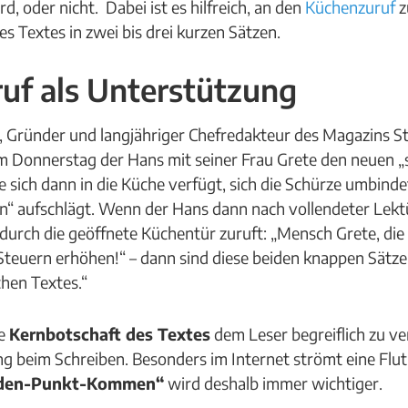
d, oder nicht. Dabei ist es hilfreich, an den
Küchenzuruf
z
es Textes in zwei bis drei kurzen Sätzen.
uf als Unterstützung
, Gründer und langjähriger Chefredakteur des Magazins Ste
 Donnerstag der Hans mit seiner Frau Grete den neuen „st
sich dann in die Küche verfügt, sich die Schürze umbind
n“ aufschlägt. Wenn der Hans dann nach vollendeter Lektü
urch die geöffnete Küchentür zuruft: „Mensch Grete, die
Steuern erhöhen!“ – dann sind diese beiden knappen Sätz
chen Textes.“
ie
Kernbotschaft des Textes
dem Leser begreiflich zu ve
 beim Schreiben. Besonders im Internet strömt eine Flut
-den-Punkt-Kommen“
wird deshalb immer wichtiger.