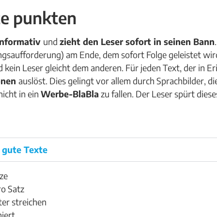
te punkten
 informativ
und
zieht den Leser sofort in seinen Bann
gsaufforderung) am Ende, dem sofort Folge geleistet wird. 
kein Leser gleicht dem anderen. Für jeden Text, der in Erin
onen
auslöst. Dies gelingt vor allem durch Sprachbilder, di
nicht in ein
Werbe-BlaBla
zu fallen. Der Leser spürt diese
r gute Texte
ze
ro Satz
er streichen
iert