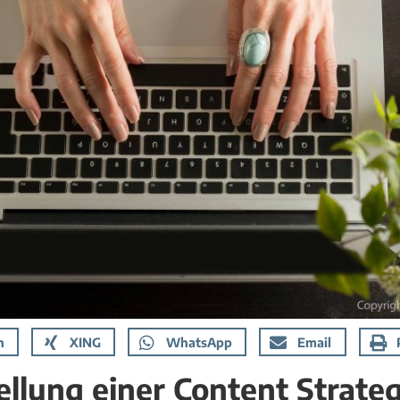
n
XING
WhatsApp
Email
ellung einer Content Strate